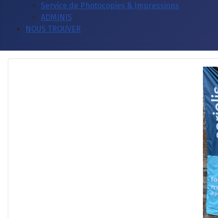
Service de Photocopies & Impressions
ADMINIS
NOUS TROUVER